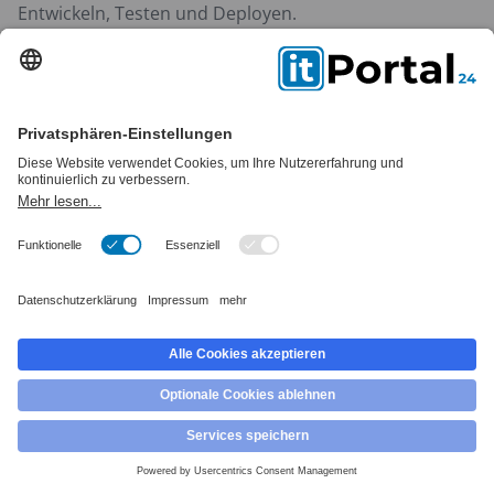
Entwickeln, Testen und Deployen.
Vorteile
: speziell für Blockchain entwickelt, riesige
Entwickler-Community, viele Open-Source-
Bibliotheken.
Typische Projekte
: Entwicklung eigener Token, NFT-
Plattformen oder automatisierte Vertragslösungen.
Smart Contracts
Selbstausführende Verträge, die in der Blockchain
gespeichert sind und automatisch Bedingungen
erfüllen.
Vorteile
: unveränderlich, transparent, effizient und
global zugänglich.
+49 (0)30 30809245
Beratung & Kontakt