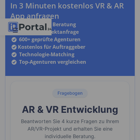
In 3 Minuten kostenlos VR & AR
App anfragen
Unabhängige Beratung
Schnelle Projektanfrage
600+ geprüfte Agenturen
Kostenlos für Auftraggeber
Technologie-Matching
Top-Agenturen vergleichen