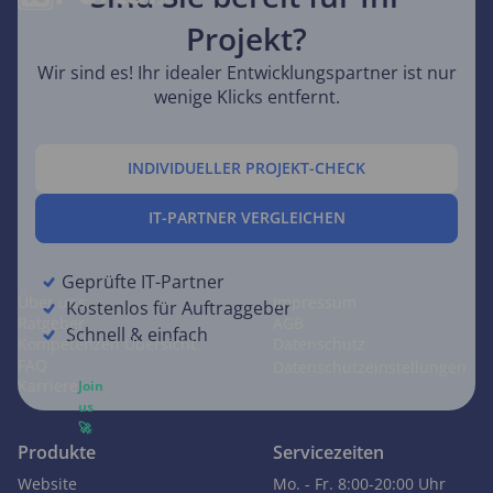
Wir sind Ihre Rundum-Unterstützung für erfolgreiche
Projekt?
Digitalisierung. Wir vermitteln Ihnen die Top 10 % der IT-
Dienstleister in DACH, geprüft, kuratiert und im Vergleich.
Wir sind es! Ihr idealer Entwicklungspartner ist nur
Profitieren Sie von kompetenter Beratung, exklusiven
wenige Klicks entfernt.
Ratgebern und hilfreichen Tools für über 30 digitale Projekte,
von App bis Web.
INDIVIDUELLER PROJEKT-CHECK
IT-PARTNER VERGLEICHEN
ITPortal24
Rechtliches
Geprüfte IT-Partner
Über uns
Impressum
Kostenlos für Auftraggeber
Ratgeber
AGB
Schnell & einfach
Kompetenzen Übersicht
Datenschutz
FAQ
Datenschutzeinstellungen
Karriere
Join
us
🚀
Produkte
Servicezeiten
Website
Mo. - Fr. 8:00-20:00 Uhr