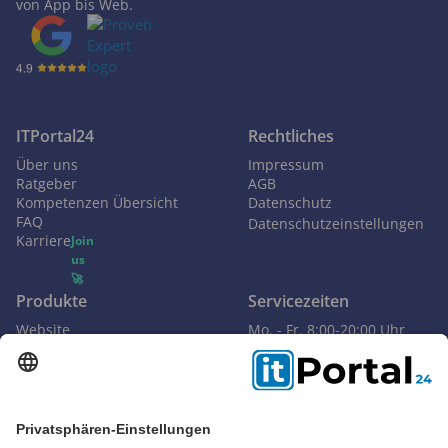
von App bis Web.
ITPortal24
Rechtliches
Über uns
Impressum
Ratgeber
AGB
Kompetenzen Übersicht
Datenschutz
FAQ
Datenschutzeinstellungen
Karriere
Join
us
🚀
Produkte
Servicezeiten
Website
Mo. - Fr. 8:00-20:00 Uhr
Apps
Sa. 10:00-16:00 Uhr
E-Commerce
Kontakt
AR & VR
info@itportal24.de
Künstliche Intelligenz
+49 (0)30 30809245
CRM
Online-Marketing