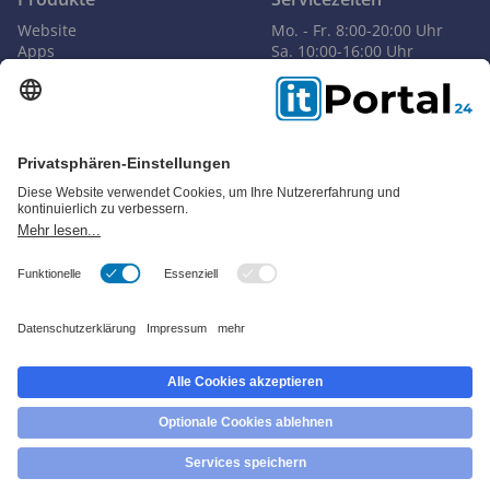
Website
Mo. - Fr. 8:00-20:00 Uhr
Apps
Sa. 10:00-16:00 Uhr
E-Commerce
Kontakt
AR & VR
info@itportal24.de
Künstliche Intelligenz
+49 (0)30 30809245
CRM
Online-Marketing
Cloud
Blockchain
Big Data
IT-Outsourcing
IT-Sicherheit
Web-App
IT-Beratung
Software-Entwicklung
© Copyright 2018–2026 Portal24 GmbH