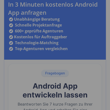
In 3 Minuten kostenlos Android
App anfragen
Unabhängige Beratung
Schnelle Projektanfrage
600+ geprüfte Agenturen
Kostenlos für Auftraggeber
Technologie-Matching
Top-Agenturen vergleichen