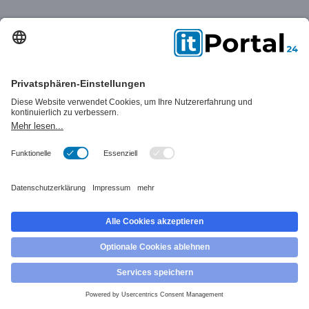
Erfahrung aus
3.200+
erfolgreichen
Projekten aus
24+
Branchen
Das könnte Sie auch
interessieren: