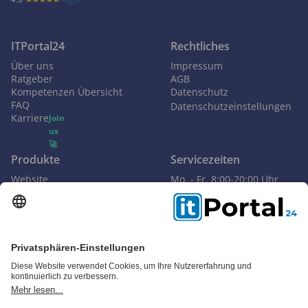
ITPortal24
Rechtliches
Über uns
Impressum
Ratgeber
AGB
Kompetenzen Übersicht
Datenschutz
FAQ
Datenschutzeinstellungen
Karriere
Join
us
🚀
Produkte
Servicezeiten
Website
Mo. - Fr. 8:00-20:00 Uhr
Apps
Sa. 10:00-16:00 Uhr
E-Commerce
Kontakt
AR & VR
info@itportal24.de
Künstliche Intelligenz
+49 (0)30 30809245
CRM
Online-Marketing
Cloud
Blockchain
Big Data