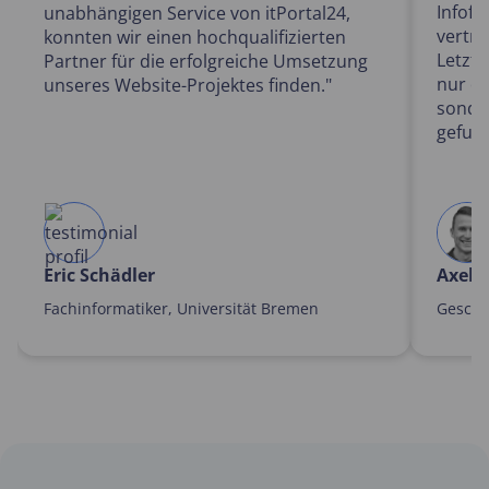
Infofl
unabhängigen Service von itPortal24,
vertr
konnten wir einen hochqualifizierten
Letztl
Partner für die erfolgreiche Umsetzung
nur di
unseres Website-Projektes finden."
sonde
gefun
Eric Schädler
Axel 
Fachinformatiker, Universität Bremen
Geschä