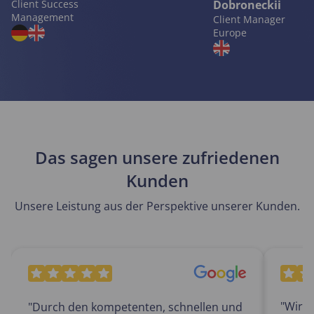
Client Success
Dobroneckii
Management
Client Manager
Europe
Das sagen unsere zufriedenen
Kunden
Unsere Leistung aus der Perspektive unserer Kunden.
"Wir h
"Durch den kompetenten, schnellen und