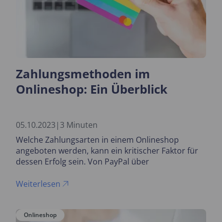
Zahlungsmethoden im
Onlineshop: Ein Überblick
05.10.2023
|
3 Minuten
Welche Zahlungsarten in einem Onlineshop
angeboten werden, kann ein kritischer Faktor für
dessen Erfolg sein. Von PayPal über
Rechnungskauf bis zu Kreditkarte und Ratenkauf
gibt es dabei eine große Menge an Möglichkeiten.
Weiterlesen
Wir stellen die wichtigsten Zahlungsoptionen vor
und erklären, wie das Angebot verschiedener
Onlineshop
Bezahlmöglichkeiten Ihr Geschäft beeinflussen