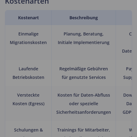
Kostenarten
Kostenart
Beschreibung
B
Einmalige
Planung, Beratung,
Con
Migrationskosten
Initiale Implementierung
Ho
Datenü
Laufende
Regelmäßige Gebühren
Pay-a
Betriebskosten
für genutzte Services
Suppor
Versteckte
Kosten für Daten-Abfluss
Downl
Kosten (Egress)
oder spezielle
Date
Sicherheitsanforderungen
GDPR-
Schulungen &
Trainings für Mitarbeiter,
Wor