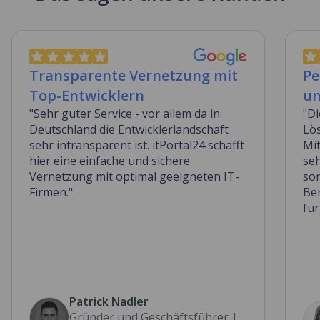
Transparente Vernetzung mit
Pe
Top-Entwicklern
un
"Sehr guter Service - vor allem da in
"D
Deutschland die Entwicklerlandschaft
Lös
sehr intransparent ist. itPortal24 schafft
Mit
hier eine einfache und sichere
se
Vernetzung mit optimal geeigneten IT-
son
Firmen."
Be
für
Patrick Nadler
Gründer und Geschäftsführer |