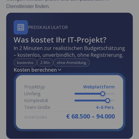
Dienstleister finden.
PREISKALKULATOR
Was kostet Ihr IT-Projekt?
In 2 Minuten zur realistischen Budgetschätzung
– kostenlos, unverbindlich, ohne Registrierung.
kostenlos
2 Min
ohne Anmeldung
Kosten berechnen
Projekttyp
Webplattform
Umfang
Komplexität
Team-Größe
4–6 Pers.
€ 68.500 – 94.000
SCHÄTZUNG