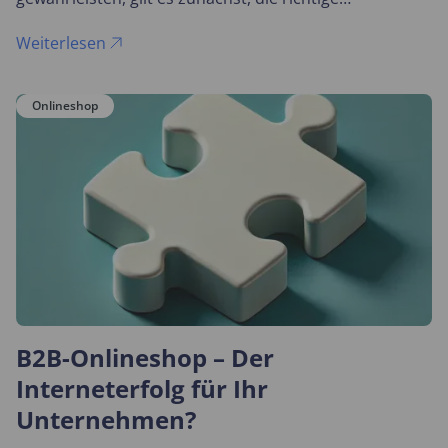
Outsourcing-Strategie für das eigene Unternehmen zu
wählen.
Weiterlesen
Onlineshop
B2B-Onlineshop – Der
Interneterfolg für Ihr
Unternehmen?