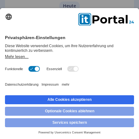
Heute
Sie beschreiben Ihr Projekt
Sie beantworten
7 kurze Fragen
zu Ihrem Projekt.
2.
Donnerstag, 13. August
Wir finden passende IT-Partner
Aus über
480+ IT-Partnern
finden wir den
richtigen für Sie
3.
Dienstag, 18. August