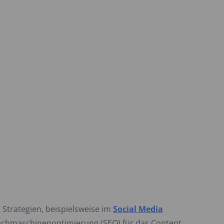
g Strategien, beispielsweise im
Social Media
uchmaschinenoptimierung (SEO) für das Content