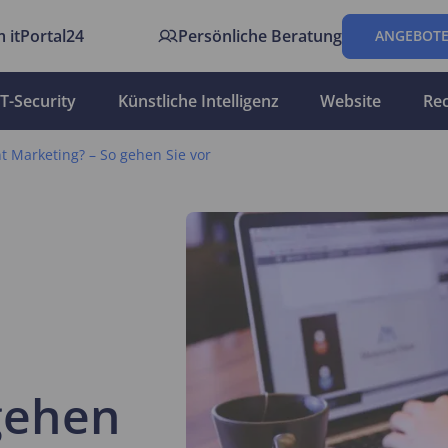
 itPortal24
Persönliche Beratung
ANGEBOTE
IT-Security
Künstliche Intelligenz
Website
Re
t Marketing? – So gehen Sie vor
gehen