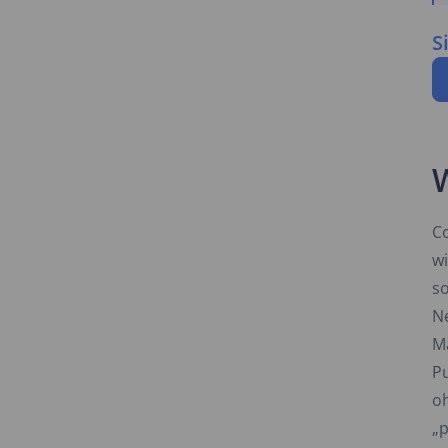
S
C
wi
so
N
Ma
P
o
„p