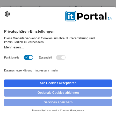
Erstellung von Kunden- und Händlerkonten mit
individuellen Berechtigungen und
Zugriffsbeschränkungen
Integration von Produktkonfiguratoren und
Angebotserstellungswerkzeugen für komplexe
Verkaufsprozesse
hybris
hybris ist eine Enterprise-Lösung für große
Unternehmen, die einen umfangreichen Onlineshop
benötigen. Es zeichnet sich durch eine hohe
Skalierbarkeit und eine nahtlose Integration in
bestehende Systeme aus. hybris bietet zahlreiche
Funktionen und ist besonders für Unternehmen