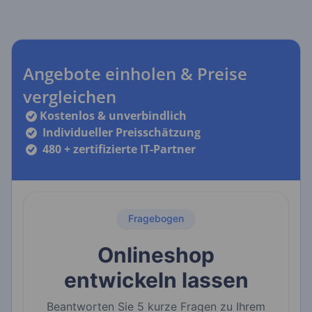
Angebote einholen & Preise
vergleichen
Kostenlos & unverbindlich
Individueller Preisschätzung
480 + zertifizierte IT-Partner