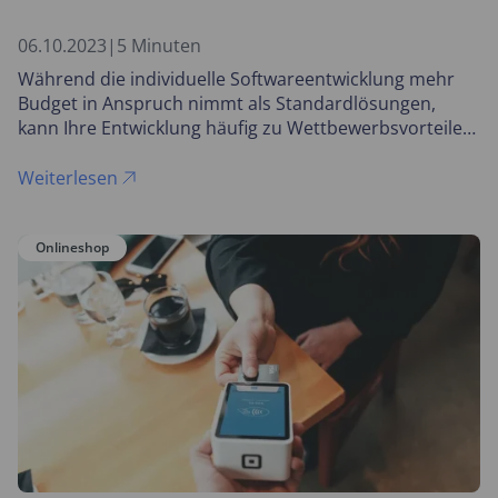
06.10.2023
|
5 Minuten
Während die individuelle Softwareentwicklung mehr
Budget in Anspruch nimmt als Standardlösungen,
kann Ihre Entwicklung häufig zu Wettbewerbsvorteilen
führen. Wir klären, wann sich die individuelle
Softwareentwicklung für Sie lohnt – und wann nicht.
Weiterlesen
Onlineshop