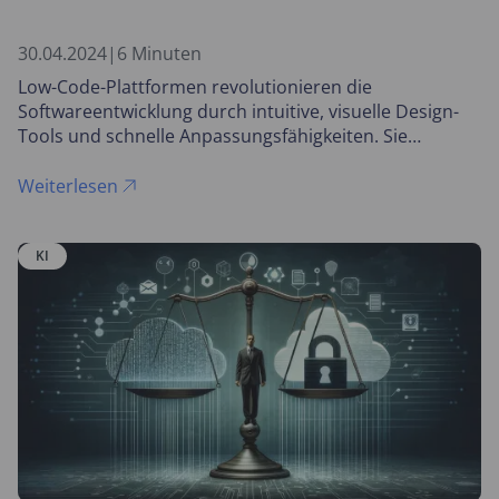
30.04.2024
|
6 Minuten
Low-Code-Plattformen revolutionieren die
Softwareentwicklung durch intuitive, visuelle Design-
Tools und schnelle Anpassungsfähigkeiten. Sie
ermöglichen es Unternehmen, effektiv auf
Veränderungen zu reagieren und komplexe
Weiterlesen
Anforderungen mit minimaler Codierung zu erfüllen.
KI