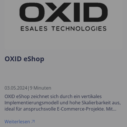
OXID eShop
03.05.2024
|
9 Minuten
OXID eShop zeichnet sich durch ein vertikales
Implementierungsmodell und hohe Skalierbarkeit aus,
ideal für anspruchsvolle E-Commerce-Projekte. Mit
maßgeschneiderten Lösungen für den B2B-Sektor
bietet das System kundenindividuelle
Weiterlesen