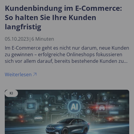
Kundenbindung im E-Commerce:
So halten Sie Ihre Kunden
langfristig
05.10.2023
|
6 Minuten
Im E-Commerce geht es nicht nur darum, neue Kunden
zu gewinnen – erfolgreiche Onlineshops fokussieren
sich vor allem darauf, bereits bestehende Kunden zu
binden. Dafür steht eine Vielzahl möglicher
Maßnahmen zur Verfügung.
Weiterlesen
KI