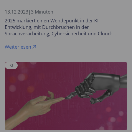
13.12.2023
|
3 Minuten
2025 markiert einen Wendepunkt in der KI-
Entwicklung, mit Durchbrüchen in der
Sprachverarbeitung, Cybersicherheit und Cloud-
Technologien. Diese Fortschritte werden die
Landschaft der Künstlichen Intelligenz prägen.
Weiterlesen
KI