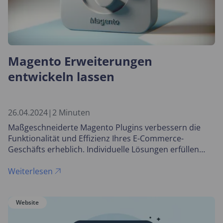
Magento Erweiterungen
entwickeln lassen
26.04.2024
|
2 Minuten
Maßgeschneiderte Magento Plugins verbessern die
Funktionalität und Effizienz Ihres E-Commerce-
Geschäfts erheblich. Individuelle Lösungen erfüllen
spezifische Anforderungen Ihres Shops und
optimieren gleichzeitig Kosten und Performance.
Weiterlesen
Website