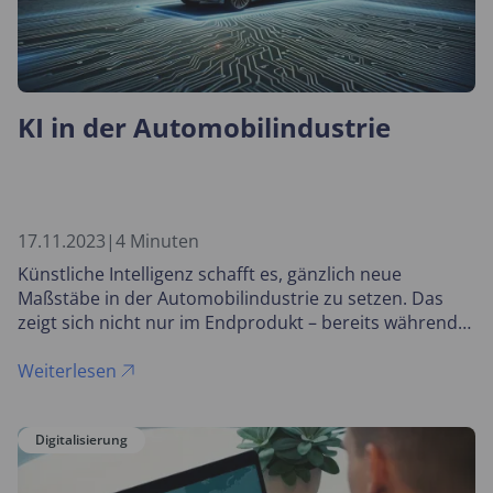
KI in der Automobilindustrie
17.11.2023
|
4 Minuten
Künstliche Intelligenz schafft es, gänzlich neue
Maßstäbe in der Automobilindustrie zu setzen. Das
zeigt sich nicht nur im Endprodukt – bereits während
der Herstellung kommen KI-Technologien immer
häufiger zum Einsatz.
Weiterlesen
Digitalisierung