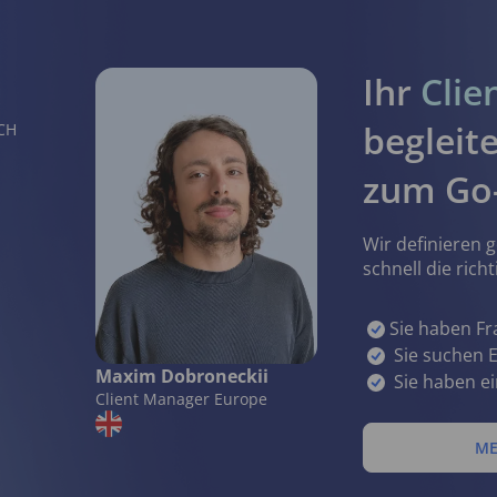
Ihr
Clie
begleite
CH
zum Go-
Wir definieren
schnell die richt
Sie haben Fra
Sie suchen E
Maxim Dobroneckii
Sie haben ei
Client Manager Europe
TE
ME