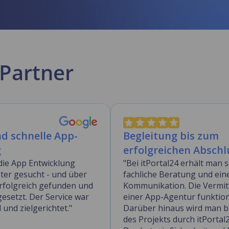
Partner
nd schnelle App-
Begleitung bis zum
g
erfolgreichen Abschl
die App Entwicklung
"Bei itPortal24 erhält man 
ster gesucht - und über
fachliche Beratung und ein
erfolgreich gefunden und
Kommunikation. Die Vermit
esetzt. Der Service war
einer App-Agentur funktioni
l und zielgerichtet."
Darüber hinaus wird man b
des Projekts durch itPortal2