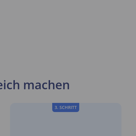
greich machen
3. SCHRITT