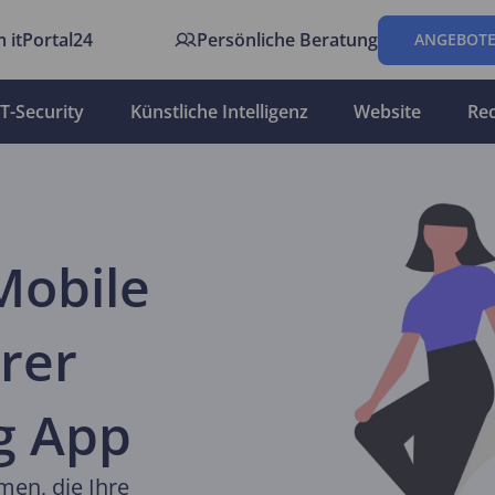
 itPortal24
Persönliche Beratung
ANGEBOTE
IT-Security
Künstliche Intelligenz
Website
Re
Mobile
rer
g App
men, die Ihre