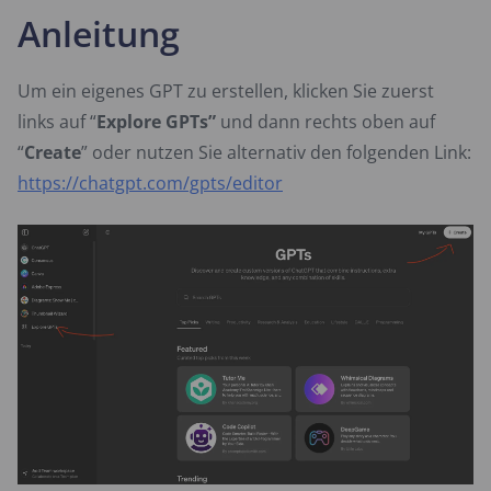
Anleitung
Um ein eigenes GPT zu erstellen, klicken Sie zuerst
links auf “
Explore GPTs”
und dann rechts oben auf
“
Create
” oder nutzen Sie alternativ den folgenden Link:
https://chatgpt.com/gpts/editor