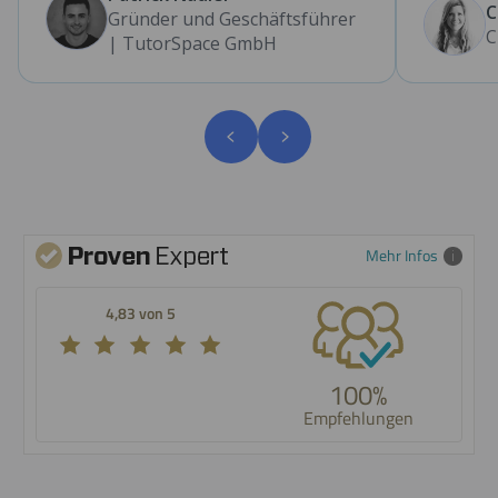
C
Gründer und Geschäftsführer
C
| TutorSpace GmbH
Mehr Infos
4,83 von 5
SEHR GUT
100%
117 Bewertungen
Empfehlungen