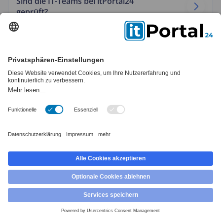
Sind die IT-Teams bei itPortal24
geprüft?
Ja, alle Teams durchlaufen einen strengen
Auswahlprozess, um höchste Qualität und
Zuverlässigkeit zu gewährleisten.
Welche Rolle spielt itPortal24,
während und nach der
Projektabwicklung?
Während der Projektabwicklung sorgt itPortal24
für eine reibungslose Umsetzung und steht Ihnen
jederzeit als Ansprechpartner zur Verfügung.
Auch nach Abschluss des Projekts unterstützen
wir Sie bei den nächsten Schritten – sei es bei der
Markteinführung, dem Skalieren Ihrer Software
oder neuen IT-Vorhaben. Ihr IT-Team bleibt an
+49 (0)30 30809245
Beratung & Kontakt
Ihrer Seite und kümmert sich um Updates,