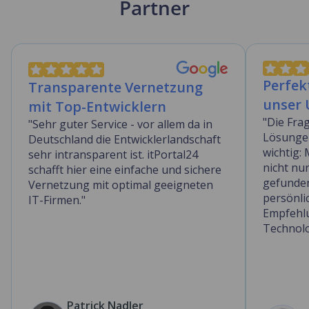
Partner
Perfek
Transparente Vernetzung
unser
mit Top-Entwicklern
"Die Fra
"Sehr guter Service - vor allem da in
Lösungen
Deutschland die Entwicklerlandschaft
wichtig:
sehr intransparent ist. itPortal24
nicht nu
schafft hier eine einfache und sichere
gefunden
Vernetzung mit optimal geeigneten
persönl
IT-Firmen."
Empfehlu
Technolo
Patrick Nadler