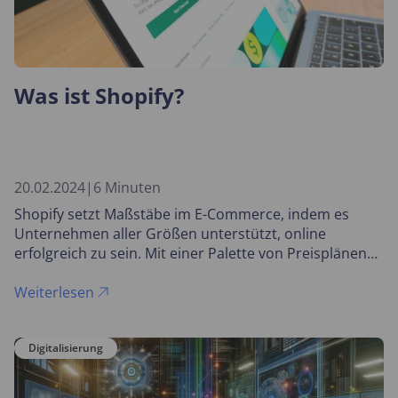
Was ist Shopify?
20.02.2024
|
6 Minuten
Shopify setzt Maßstäbe im E-Commerce, indem es
Unternehmen aller Größen unterstützt, online
erfolgreich zu sein. Mit einer Palette von Preisplänen
und einer Fülle an Funktionen bietet Shopify eine
Plattform, die sowohl für Einsteiger als auch für
Weiterlesen
etablierte Marken attraktiv ist.
Digitalisierung