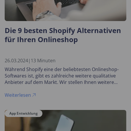
Die 9 besten Shopify Alternativen
für Ihren Onlineshop
26.03.2024
|
13 Minuten
Während Shopify eine der beliebtesten Onlineshop-
Softwares ist, gibt es zahlreiche weitere qualitative
Anbieter auf dem Markt. Wir stellen Ihnen weitere
Alternativen vor, von einfachen Baukästen bis hin zu
komplexen E-Commerce Systemen speziell für
Weiterlesen
Enterprises.
App Entwicklung