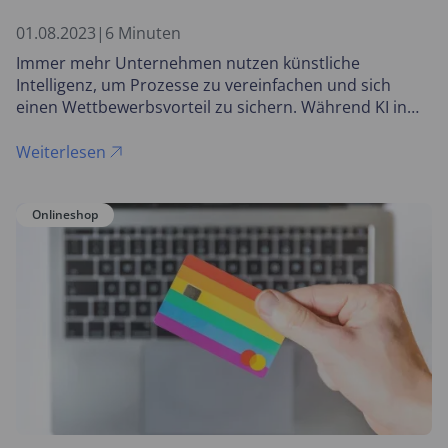
01.08.2023
|
6 Minuten
Immer mehr Unternehmen nutzen künstliche
Intelligenz, um Prozesse zu vereinfachen und sich
einen Wettbewerbsvorteil zu sichern. Während KI in
einigen Branchen zum Einsatz kommt, gilt es bei der
Implementierung verschiedene Herausforderungen zu
Weiterlesen
beachten.
Onlineshop