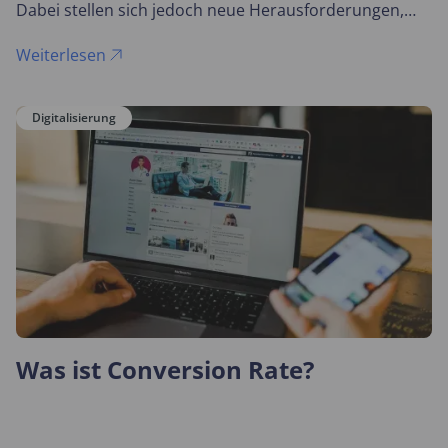
Dabei stellen sich jedoch neue Herausforderungen,
wie man firmeninterne Daten auch außerhalb der
Geschäftsräume effektiv schützen kann.
Weiterlesen
Digitalisierung
Was ist Conversion Rate?