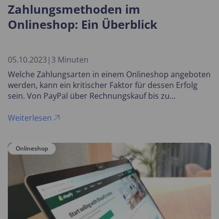
Zahlungsmethoden im
Onlineshop: Ein Überblick
05.10.2023
|
3 Minuten
Welche Zahlungsarten in einem Onlineshop angeboten
werden, kann ein kritischer Faktor für dessen Erfolg
sein. Von PayPal über Rechnungskauf bis zu
Kreditkarte und Ratenkauf gibt es dabei eine große
Menge an Möglichkeiten. Wir stellen die wichtigsten
Weiterlesen
Zahlungsoptionen vor und erklären, wie das Angebot
verschiedener Bezahlmöglichkeiten Ihr Geschäft
Onlineshop
beeinflussen kann.