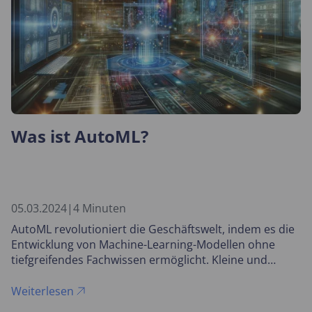
Was ist AutoML?
05.03.2024
|
4 Minuten
AutoML revolutioniert die Geschäftswelt, indem es die
Entwicklung von Machine-Learning-Modellen ohne
tiefgreifendes Fachwissen ermöglicht. Kleine und
große Unternehmen können nun gleichermaßen von
schnellen, kosteneffizienten und datengesteuerten
Weiterlesen
Lösungen profitieren.