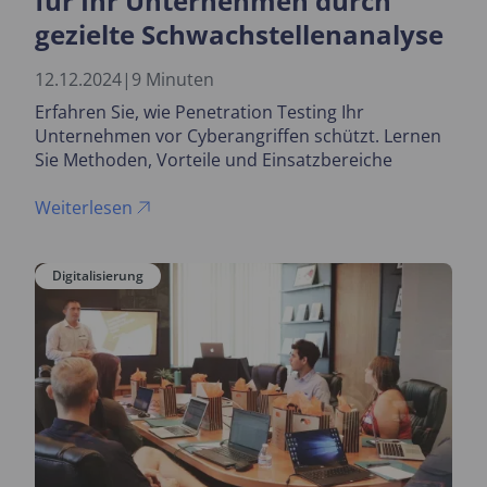
für Ihr Unternehmen durch
gezielte Schwachstellenanalyse
12.12.2024
|
9 Minuten
Erfahren Sie, wie Penetration Testing Ihr
Unternehmen vor Cyberangriffen schützt. Lernen
Sie Methoden, Vorteile und Einsatzbereiche
kennen und finden Sie heraus, warum regelmäßige
Tests unerlässlich für eine sichere IT-Infrastruktur
Weiterlesen
sind.
Digitalisierung