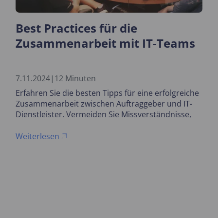
Best Practices für die
Zusammenarbeit mit IT-Teams
7.11.2024
|
12 Minuten
Erfahren Sie die besten Tipps für eine erfolgreiche
Zusammenarbeit zwischen Auftraggeber und IT-
Dienstleister. Vermeiden Sie Missverständnisse,
sparen Sie Zeit und Budget, und gestalten Sie IT-
Projekte effizienter.
Weiterlesen