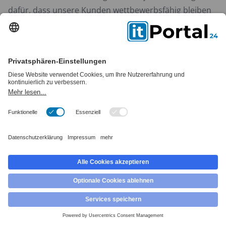
dafür, dass unsere Kunden wettbewerbsfähig bleiben
und jederzeit auf neue Entwicklungen reagieren
können. So wird jedes Projekt zu einer echten Win-win-
Situation, von der alle Beteiligten profitieren.
Lennart Hahn
Ihr persönlicher Berater rund um das Thema
App-Entwicklung. Ich berate Sie gerne kostenfrei
und unverbindlich.
+49 30 308 09245
Kontakt aufnehmen
l.hahn@itportal24.de